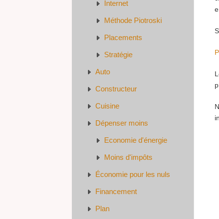
Internet
e
Méthode Piotroski
S
Placements
P
Stratégie
Auto
L
p
Constructeur
Cuisine
N
i
Dépenser moins
Economie d'énergie
Moins d'impôts
Économie pour les nuls
Financement
Plan