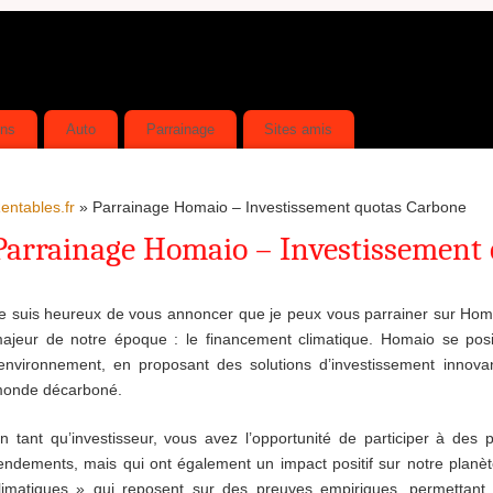
ins
Auto
Parrainage
Sites amis
entables.fr
» Parrainage Homaio – Investissement quotas Carbone
Parrainage Homaio – Investissement
e suis heureux de vous annoncer que je peux vous parrainer sur Homa
ajeur de notre époque : le financement climatique. Homaio se posit
’environnement, en proposant des solutions d’investissement innovan
onde décarboné.
n tant qu’investisseur, vous avez l’opportunité de participer à des
endements, mais qui ont également un impact positif sur notre planè
limatiques » qui reposent sur des preuves empiriques, permettant ai