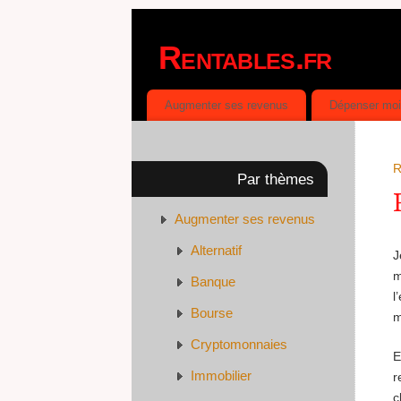
Rentables.fr
DÉPENSER MOINS, GAGNER PLUS
Augmenter ses revenus
Dépenser mo
R
Par thèmes
Augmenter ses revenus
Alternatif
J
m
Banque
l
Bourse
m
Cryptomonnaies
E
Immobilier
r
c