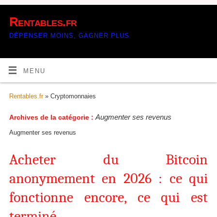
Rentables.fr
DÉPENSER MOINS, GAGNER PLUS
MENU
Rentables.fr
» Cryptomonnaies
Augmenter ses revenus
Archives de la catégorie :
Augmenter ses revenus
Acheter du Bitcoin
anonymement en 2026 : ce qui
fonctionne encore, ce qui est
terminé