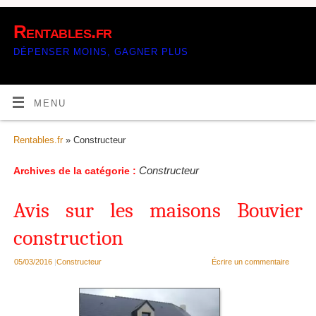
Rentables.fr
DÉPENSER MOINS, GAGNER PLUS
MENU
Rentables.fr
» Constructeur
Constructeur
Archives de la catégorie :
Avis sur les maisons Bouvier
construction
05/03/2016
|
Constructeur
Écrire un commentaire