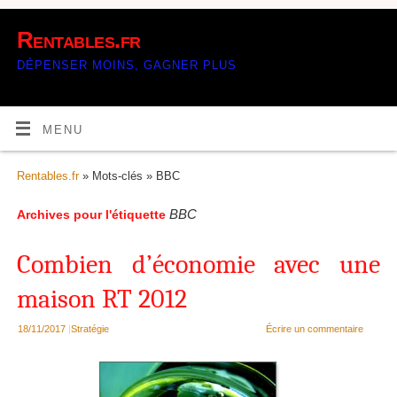
Rentables.fr
DÉPENSER MOINS, GAGNER PLUS
MENU
Rentables.fr
» Mots-clés » BBC
BBC
Archives pour l'étiquette
Combien d’économie avec une
maison RT 2012
18/11/2017
|
Stratégie
Écrire un commentaire