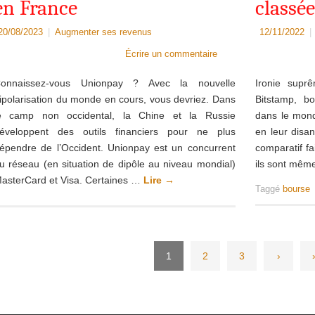
en France
classé
20/08/2023
|
Augmenter ses revenus
12/11/2022
|
Écrire un commentaire
onnaissez-vous Unionpay ? Avec la nouvelle
Ironie supr
ipolarisation du monde en cours, vous devriez. Dans
Bitstamp, b
e camp non occidental, la Chine et la Russie
dans le mond
éveloppent des outils financiers pour ne plus
en leur disa
épendre de l’Occident. Unionpay est un concurrent
comparatif fa
u réseau (en situation de dipôle au niveau mondial)
ils sont mêm
asterCard et Visa. Certaines …
Lire
→
Taggé
bourse
1
2
3
›