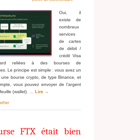
Oui, il
existe de
nombreux
services
de cartes
de débit /
crédit Visa
card reliées à des bourses de
s. Le principe est simple : vous avez un
une bourse crypto, de type Binance, et
mpte, vous pouvez envoyer de l’argent
feuille (wallet). …
Lire
→
,
ether
urse FTX était bien