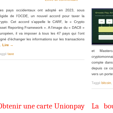
es pays occidentaux ont adopté en 2023, sous
’égide de l’OCDE, un nouvel accord pour taxer la
rypto. Cet accord s’appelle le CARF, le « Crypto
sset Reporting Framework ». A l’image du « DAC8 »
uropéen, il va imposer à tous les 47 pays qui l’ont
igné d’échanger les informations sur les transactions
…
Lire
→
et Master
aggé
taxe
cryptomonnaie
compte dans 
depuis ce co
vers un porte
Taggé
bitcoin
Obtenir une carte Unionpay
La bo