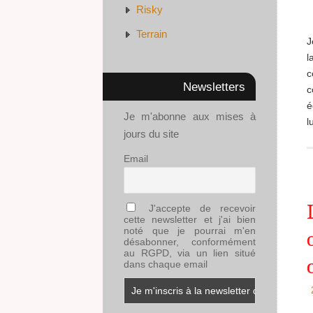
Risky
Terrain
J
l
c
Newsletters
c
é
Je m'abonne aux mises à
l
jours du site
Email
J'accepte de recevoir
cette newsletter et j'ai bien
noté que je pourrai m'en
désabonner, conformément
au RGPD, via un lien situé
dans chaque email