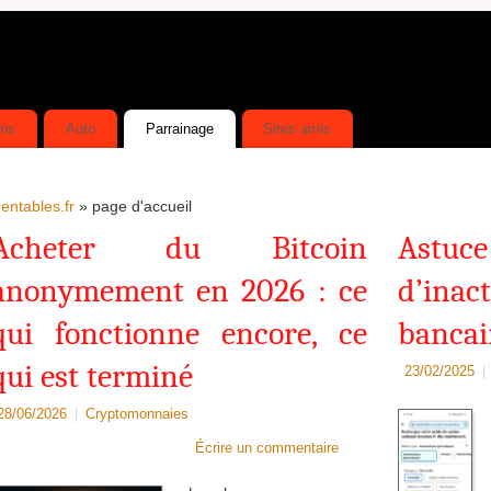
ins
Auto
Parrainage
Sites amis
entables.fr
» page d'accueil
Acheter du Bitcoin
Astuce
anonymement en 2026 : ce
d’inac
qui fonctionne encore, ce
bancai
qui est terminé
23/02/2025
|
28/06/2026
|
Cryptomonnaies
Écrire un commentaire