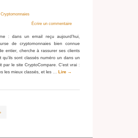
e
Cryptomonnaies
Écrire un commentaire
ême : dans un email reçu aujourd’hui,
ourse de cryptomonnaies bien connue
e entier, cherche à rassurer ses clients
nt qu’ils sont classés numéro un dans un
it par le site CryptoCompare. C’est vrai :
es les mieux classés, et les …
Lire
→
»