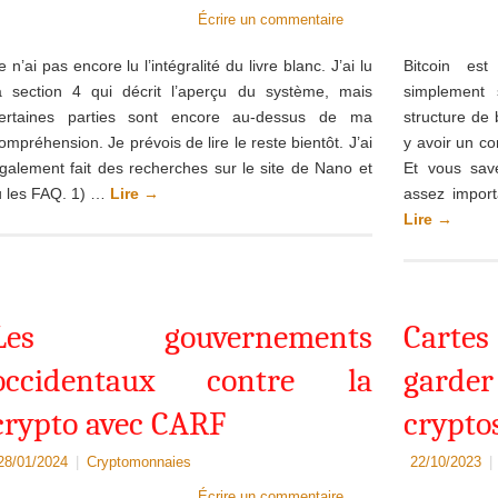
Écrire un commentaire
e n’ai pas encore lu l’intégralité du livre blanc. J’ai lu
Bitcoin est
a section 4 qui décrit l’aperçu du système, mais
simplement 
ertaines parties sont encore au-dessus de ma
structure de 
ompréhension. Je prévois de lire le reste bientôt. J’ai
y avoir un c
galement fait des recherches sur le site de Nano et
Et vous save
u les FAQ. 1) …
Lire
→
assez import
Lire
→
Les gouvernements
Cartes
occidentaux contre la
garde
crypto avec CARF
crypto
28/01/2024
|
Cryptomonnaies
22/10/2023
|
Écrire un commentaire