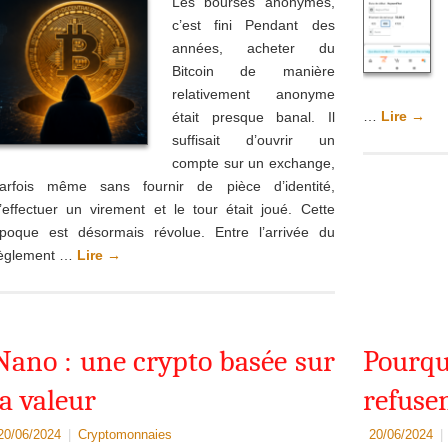
Les bourses anonymes,
c’est fini Pendant des
années, acheter du
Bitcoin de manière
relativement anonyme
…
Lire
→
était presque banal. Il
suffisait d’ouvrir un
compte sur un exchange,
arfois même sans fournir de pièce d’identité,
’effectuer un virement et le tour était joué. Cette
poque est désormais révolue. Entre l’arrivée du
èglement …
Lire
→
Nano : une crypto basée sur
Pour
la valeur
refuse
20/06/2024
|
Cryptomonnaies
20/06/2024
|