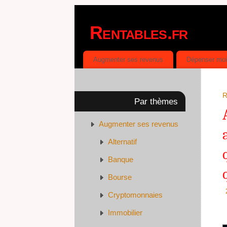
Rentables.fr
DÉPENSER MOINS, GAGNER PLUS
Augmenter ses revenus
Dépenser mo
R
Par thèmes
Augmenter ses revenus
Alternatif
Banque
Bourse
Cryptomonnaies
Immobilier