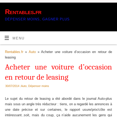
Rentables.fr
DÉPENSER MOINS, GAGNER PLUS
MENU
Rentables.fr
»
Auto
» Acheter une voiture d’occasion en retour de
leasing
Acheter une voiture d’occasion
en retour de leasing
30/07/2014
|
Auto
,
Dépenser moins
Le sujet du retour de leasing a été abordé dans le journal Auto-plus
mais sous un angle très réducteur : tiens, on a regardé les annonces à
une date précise et sur certaines, le rapport usure/prix/côte est
intéressant..soit, mais du coup, ça n’aide aucunement les gens qui