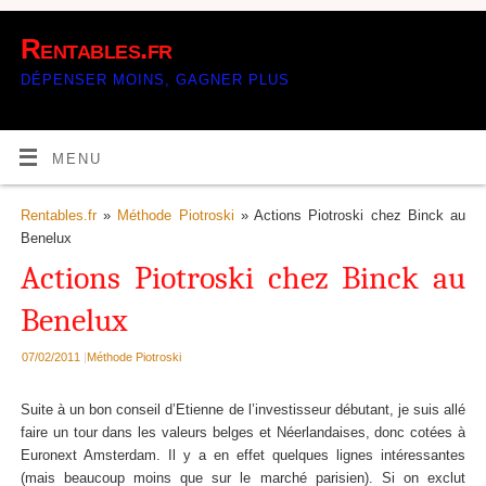
Rentables.fr
DÉPENSER MOINS, GAGNER PLUS
MENU
Rentables.fr
»
Méthode Piotroski
» Actions Piotroski chez Binck au
Benelux
Actions Piotroski chez Binck au
Benelux
07/02/2011
|
Méthode Piotroski
Suite à un bon conseil d’Etienne de l’investisseur débutant, je suis allé
faire un tour dans les valeurs belges et Néerlandaises, donc cotées à
Euronext Amsterdam. Il y a en effet quelques lignes intéressantes
(mais beaucoup moins que sur le marché parisien). Si on exclut