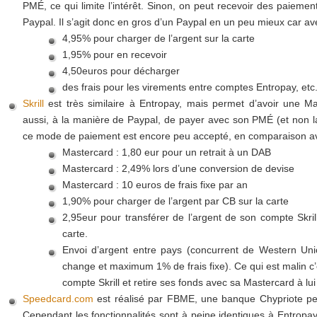
PMÉ, ce qui limite l’intérêt. Sinon, on peut recevoir des paie
Paypal. Il s’agit donc en gros d’un Paypal en un peu mieux car avec
4,95% pour charger de l’argent sur la carte
1,95% pour en recevoir
4,50euros pour décharger
des frais pour les virements entre comptes Entropay, etc.
Skrill
est très similaire à Entropay, mais permet d’avoir une Ma
aussi, à la manière de Paypal, de payer avec son PMÉ (et non l
ce mode de paiement est encore peu accepté, en comparaison av
Mastercard : 1,80 eur pour un retrait à un DAB
Mastercard : 2,49% lors d’une conversion de devise
Mastercard : 10 euros de frais fixe par an
1,90% pour charger de l’argent par CB sur la carte
2,95eur pour transférer de l’argent de son compte Skri
carte.
Envoi d’argent entre pays (concurrent de Western Uni
change et maximum 1% de frais fixe). Ce qui est malin c’
compte Skrill et retire ses fonds avec sa Mastercard à lu
Speedcard.com
est réalisé par FBME, une banque Chypriote peu
Cependant les fonctionnalités sont à peine identiques à Entropa