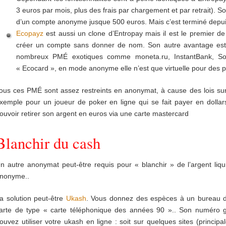
3 euros par mois, plus des frais par chargement et par retrait). S
d’un compte anonyme jusque 500 euros. Mais c’est terminé depuis
Ecopayz
est aussi un clone d’Entropay mais il est le premier de
créer un compte sans donner de nom. Son autre avantage est
nombreux PMÉ exotiques comme moneta.ru, InstantBank, Sof
« Ecocard », en mode anonyme elle n’est que virtuelle pour des p
ous ces PMÉ sont assez restreints en anonymat, à cause des lois sur l
xemple pour un joueur de poker en ligne qui se fait payer en dollar
ouvoir retirer son argent en euros via une carte mastercard
Blanchir du cash
n autre anonymat peut-être requis pour « blanchir » de l’argent liqu
nonyme..
a solution peut-être
Ukash
. Vous donnez des espèces à un bureau 
arte de type « carte téléphonique des années 90 ».. Son numéro gar
ouvez utiliser votre ukash en ligne : soit sur quelques sites (princip