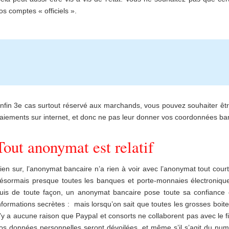
os comptes « officiels ».
nfin 3e cas surtout réservé aux marchands, vous pouvez souhaiter êt
aiements sur internet, et donc ne pas leur donner vos coordonnées ban
Tout anonymat est relatif
ien sur, l’anonymat bancaire n’a rien à voir avec l’anonymat tout court
ésormais presque toutes les banques et porte-monnaies électronique
uis de toute façon, un anonymat bancaire pose toute sa confiance 
nformations secrètes : mais lorsqu’on sait que toutes les grosses boite
’y a aucune raison que Paypal et consorts ne collaborent pas avec le f
os données personnelles seront dévoilées, et même s’il s’agit du num