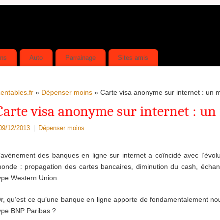
ins
Auto
Parrainage
Sites amis
entables.fr
»
Dépenser moins
» Carte visa anonyme sur internet : un 
Carte visa anonyme sur internet : un
09/12/2013
|
Dépenser moins
’avènement des banques en ligne sur internet a coïncidé avec l’évo
onde : propagation des cartes bancaires, diminution du cash, échang
ype Western Union.
r, qu’est ce qu’une banque en ligne apporte de fondamentalement no
ype BNP Paribas ?