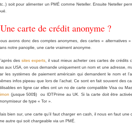
tc..) soit pour alimenter un PMÉ comme Neteller. Ensuite Neteller perm
oué.
Une carte de crédit anonyme ?
ous avons donc des comptes anonymes, des cartes « alternatives »
ans notre panoplie, une carte vraiment anonyme.
’après des
sites experts
, il vaut mieux acheter ces cartes de crédits 
as aux USA, on vous demande uniquement un nom et une adresse, mais 
ar les systèmes de paiement américain qui demandent le nom et l’adr
êmes infos pipeau que lors de l’achat. Ce sont en fait souvent des ca
tilisables en ligne car elles ont un no de carte compatible Visa ou Mas
imon
(jusque 500$) ou IDTPrime au UK. Si la carte doit être activé
nonymiseur de type « Tor ».
ais bien sur, une carte qu’il faut charger en cash, il nous en faut une d
ne autre qui soit chargeable via un PMÉ.