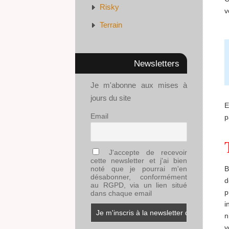
Risky
v
Terrain
Newsletters
Je m'abonne aux mises à
jours du site
E
Email
p
J'accepte de recevoir
cette newsletter et j'ai bien
noté que je pourrai m'en
B
désabonner, conformément
d
au RGPD, via un lien situé
p
dans chaque email
i
n
v