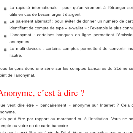
La rapidité internationale : pour qu’un virement à l’étranger so
utile en cas de besoin urgent d’argent.
Le paiement alternatif : pour éviter de donner un numéro de cart
identifiant de compte de type « e-wallet » : l’exemple le plus conn
L’anonymat : certaines banques en ligne permettent l’émissi
anonymes.
Le multi-devises : certains comptes permettent de convertir in
l’autre.
ous lançons donc une série sur les comptes bancaires du 21ème siècl
oint de l’anonymat.
Anonyme, c’est à dire ?
ue veut dire être « bancairement » anonyme sur Internet ? Cela d
nonyme.
ela peut être par rapport au marchand ou à l’institution. Vous ne s
ompte ou votre no de carte bancaire.
ela peut aussi être vis-à vis de l’état. Vous ne souhaitez pas que ce