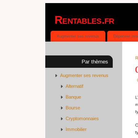
Rentables.fr
DÉPENSER MOINS, GAGNER PLUS
Augmenter ses revenus
Dépenser mo
R
Par thèmes
Augmenter ses revenus
Alternatif
Banque
L
m
Bourse
t
Cryptomonnaies
O
Immobilier
t