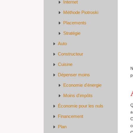
Internet
Méthode Piotroski
Placements
Stratégie
Auto
Constructeur
Cuisine
N
Dépenser moins
p
Economie d'énergie
Moins d'impôts
Q
Économie pour les nuls
a
Financement
C
c
Plan
C