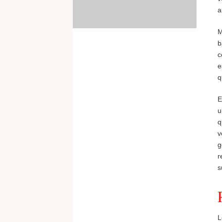
a
M
b
c
e
q
E
u
q
v
g
r
s
L