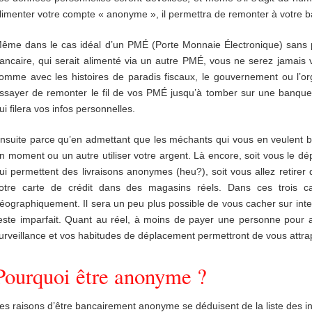
limenter votre compte « anonyme », il permettra de remonter à votre ba
ême dans le cas idéal d’un PMÉ (Porte Monnaie Électronique) sans p
ancaire, qui serait alimenté via un autre PMÉ, vous ne serez jamais
omme avec les histoires de paradis fiscaux, le gouvernement ou l’or
ssayer de remonter le fil de vos PMÉ jusqu’à tomber sur une banque «
ui filera vos infos personnelles.
nsuite parce qu’en admettant que les méchants qui vous en veulent b
n moment ou un autre utiliser votre argent. Là encore, soit vous le d
ui permettent des livraisons anonymes (heu?), soit vous allez retire
otre carte de crédit dans des magasins réels. Dans ces trois c
éographiquement. Il sera un peu plus possible de vous cacher sur inte
este imparfait. Quant au réel, à moins de payer une personne pour al
urveillance et vos habitudes de déplacement permettront de vous attr
Pourquoi être anonyme ?
es raisons d’être bancairement anonyme se déduisent de la liste des in