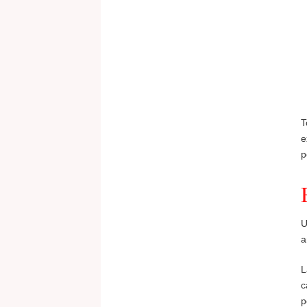
T
e
p
U
a
L
c
p