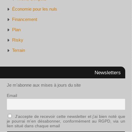
Économie pour les nuls
Financement
Plan
Risky
Terrain
Newsletters
Je m'abonne aux mises à jours du site
Email
J'accepte de recevoir cette newsletter et j'ai bien noté que
je pourrai m'en désabonner, conformément au RGPD, via un
lien situé dans chaque email