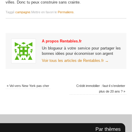
villes. Donc tu peux construire sans crainte.
Taggé
campagne
.
Mettre en favori le
Permaliens
.
A propos Rentables.fr
Un blogueur à votre service pour partager les
bonnes idées pour économiser son argent
Voir tous les articles de Rentables.fr
→
«
Vol vers New York pas cher
Crédit immobilier : faut-il s’endetter
plus de 20 ans ?
»
Par thèmes