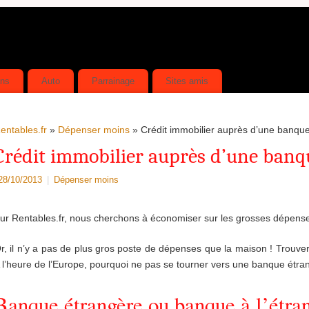
ins
Auto
Parrainage
Sites amis
entables.fr
»
Dépenser moins
» Crédit immobilier auprès d’une banque
Crédit immobilier auprès d’une banq
28/10/2013
|
Dépenser moins
ur Rentables.fr, nous cherchons à économiser sur les grosses dépenses
r, il n’y a pas de plus gros poste de dépenses que la maison ! Trouver 
 l’heure de l’Europe, pourquoi ne pas se tourner vers une banque étra
Banque étrangère ou banque à l’étra