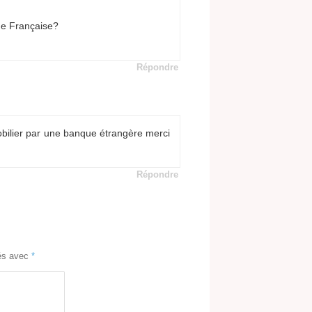
ue Française?
Répondre
obilier par une banque étrangère merci
Répondre
ués avec
*