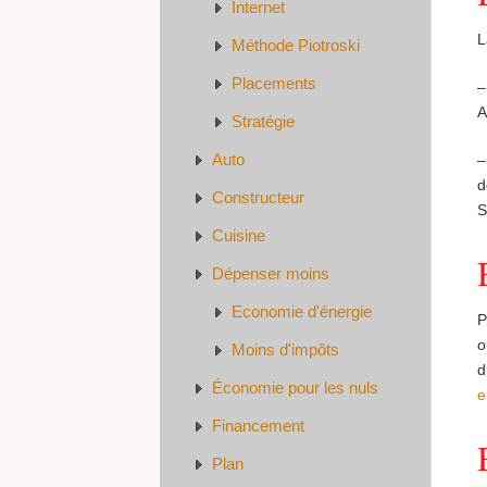
Internet
L
Méthode Piotroski
Placements
–
A
Stratégie
Auto
–
d
Constructeur
S
Cuisine
Dépenser moins
Economie d'énergie
P
o
Moins d'impôts
d
Économie pour les nuls
e
Financement
Plan