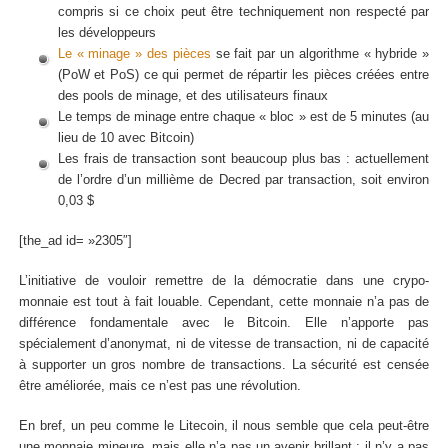
compris si ce choix peut être techniquement non respecté par
les développeurs
Le « minage » des pièces
se fait par un algorithme « hybride »
(PoW et PoS) ce qui permet de répartir les pièces créées entre
des pools de minage, et des utilisateurs finaux
Le temps de minage entre chaque « bloc » est de 5 minutes (au
lieu de 10 avec Bitcoin)
Les frais de transaction sont beaucoup plus bas : actuellement
de l’ordre d’un millième de Decred par transaction, soit environ
0,03 $
[the_ad id= »2305″]
L’initiative de vouloir remettre de la démocratie dans une crypo-
monnaie est tout à fait louable. Cependant, cette monnaie n’a pas de
différence fondamentale avec le Bitcoin. Elle n’apporte pas
spécialement d’anonymat, ni de vitesse de transaction, ni de capacité
à supporter un gros nombre de transactions. La sécurité est censée
être améliorée, mais ce n’est pas une révolution.
En bref, un peu comme le Litecoin, il nous semble que cela peut-être
une monnaie mineure, mais elle n’a pas un avenir brillant : il n’y a pas