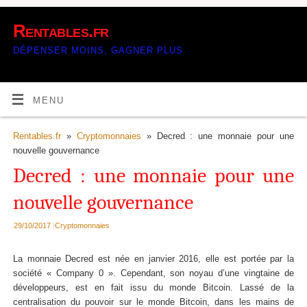
Rentables.fr
DÉPENSER MOINS, GAGNER PLUS
MENU
Rentables.fr
»
Cryptomonnaies
» Decred : une monnaie pour une
nouvelle gouvernance
Decred : une monnaie pour une
nouvelle gouvernance
29/10/2017
|
Cryptomonnaies
La monnaie Decred est née en janvier 2016, elle est portée par la
société « Company 0 ». Cependant, son noyau d’une vingtaine de
développeurs, est en fait issu du monde Bitcoin. Lassé de la
centralisation du pouvoir sur le monde Bitcoin, dans les mains de