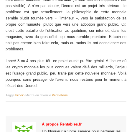
pas visible). A n’en pas douter, Decred est un projet très sérieux : le
problème est que actuellement, la philosophie de cette monnaie
semble plutôt tournée vers « l’intérieur », vers la satisfaction de sa
propre communauté, plutôt que vers une adoption grand public. Or,
c’est cette bataille de l’utilisation au quotidien, sur internet, dans les
magasins, avec du gros débit, qui nous semble prioritaire. Bitcoin ne
sait pas encore bien faire cela, mais au moins ils ont conscience des
problèmes.
Lancé 3 ou 4 ans plus tôt, ce projet aurait pu être génial. A l’heure où
les crypto monnaie les plus connues valent déjà des milliards, l’enjeu
est l’usage grand public, peu traité par cette nouvelle monnaie. Voilà
pourquoi, sans présager de l’avenir, nous restons pour le moment à
l’écart des Decred.
Taggé
bitcoin
.
Mettre en favori le
Permaliens
.
A propos Rentables.fr
Un blogueur à votre service pour partager les