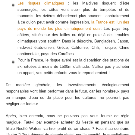
Les risques climatiques
: les Maldives risquent d’être
submergés, les côtes vont subir plus de tempêtes et de
tsunamis, les rivières déborderont plus souvent.. contrairement
à ce qu’on peut avoir comme impression,
la France est l’un des
pays du monde les plus climatiquement surs
. Les pays trop
côtiers, situés sur des failles ou déjà en proie à des troubles
climatiques vont souffrir. Dans le désordre, Bangladesh, Japon,
midwest états-unien, Grèce, Californie, Chili, Turquie, Chine
continentale, pays des Caraïbes.
Pour la France, le risque avéré est la disparition des stations de
ski situées à moins de 1500m d’altitude. N’allez pas y acheter
un appart, vos petits enfants vous le reprocheraient !
De manière générale, les investissements écologiquement
responsables vont bien performer dans le futur, car les nombreux pays
en manque d’eau ou de place pour les cultures, ne pourront pas
négliger ce facteur.
Après, bien entendu, nous ne pouvons pas vous fournir de règle
magique. Faut-il par exemple acheter du Nestlé en pensant que sa
filiale Nestlé Waters va tirer profit de ce chaos ? Faut-il au contraire
l’éviter ? Tout dépend du chemin choisi par l’humanité, le mondialisme