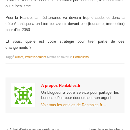
ou le localisme.
Pour la France, la méditerranée va devenir trop chaude, et donc la
côte Atlantique a un bien bel avenir devant elle (tourisme, immobilier)
pour d’ici 2050.
Et vous, quelle est votre stratégie pour tirer partie de ces
changements ?
Taggé
climat
,
investissement
.
Mettre en favori le
Permaliens
.
A propos Rentables.fr
Un blogueur à votre service pour partager les
bonnes idées pour économiser son argent
Voir tous les articles de Rentables.fr
→
«
Achat d’auto avec un crédit ou un
Lave glace moins cher
»