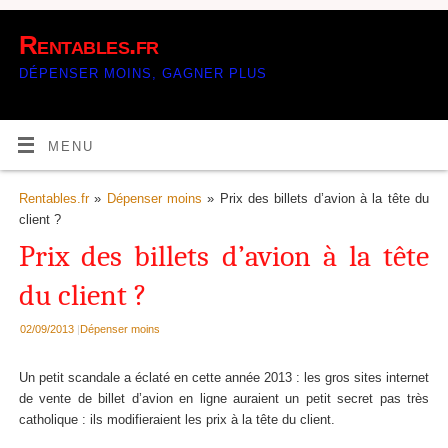
Rentables.fr
DÉPENSER MOINS, GAGNER PLUS
MENU
Rentables.fr
»
Dépenser moins
» Prix des billets d’avion à la tête du
client ?
Prix des billets d’avion à la tête
du client ?
02/09/2013
|
Dépenser moins
Un petit scandale a éclaté en cette année 2013 : les gros sites internet
de vente de billet d’avion en ligne auraient un petit secret pas très
catholique : ils modifieraient les prix à la tête du client.