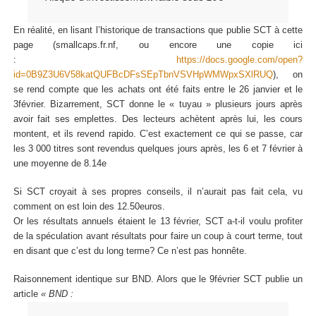
En réalité, en lisant l’historique de transactions que publie SCT à cette
page (smallcaps.fr.nf, ou encore une copie ici
:
https://docs.google.com/open?
id=0B9Z3U6V58katQUFBcDFsSEpTbnVSVHpWMWpxSXlRUQ
), on
se rend compte que les achats ont été faits entre le 26 janvier et le
3février. Bizarrement, SCT donne le « tuyau » plusieurs jours après
avoir fait ses emplettes. Des lecteurs achètent après lui, les cours
montent, et ils revend rapido. C’est exactement ce qui se passe, car
les 3 000 titres sont revendus quelques jours après, les 6 et 7 février à
une moyenne de 8.14e
Si SCT croyait à ses propres conseils, il n’aurait pas fait cela, vu
comment on est loin des 12.50euros.
Or les résultats annuels étaient le 13 février, SCT a-t-il voulu profiter
de la spéculation avant résultats pour faire un coup à court terme, tout
en disant que c’est du long terme? Ce n’est pas honnête.
Raisonnement identique sur BND. Alors que le 9février SCT publie un
article
« BND :