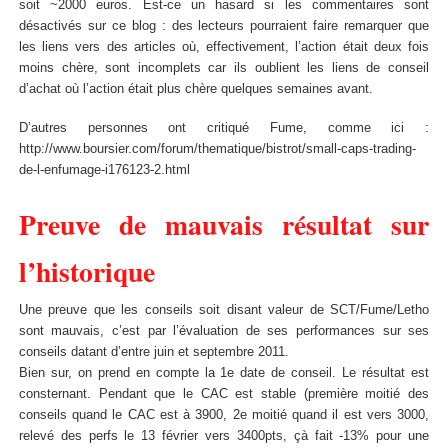
soit ~2000 euros. Est-ce un hasard si les commentaires sont
désactivés sur ce blog : des lecteurs pourraient faire remarquer que
les liens vers des articles où, effectivement, l’action était deux fois
moins chère, sont incomplets car ils oublient les liens de conseil
d’achat où l’action était plus chère quelques semaines avant.
D’autres personnes ont critiqué Fume, comme ici :
http://www.boursier.com/forum/thematique/bistrot/small-caps-trading-
de-l-enfumage-i176123-2.html
Preuve de mauvais résultat sur
l’historique
Une preuve que les conseils soit disant valeur de SCT/Fume/Letho
sont mauvais, c’est par l’évaluation de ses performances sur ses
conseils datant d’entre juin et septembre 2011.
Bien sur, on prend en compte la 1e date de conseil. Le résultat est
consternant. Pendant que le CAC est stable (première moitié des
conseils quand le CAC est à 3900, 2e moitié quand il est vers 3000,
relevé des perfs le 13 février vers 3400pts, çà fait -13% pour une