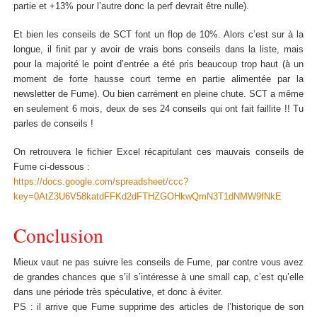
partie et +13% pour l’autre donc la perf devrait être nulle).
Et bien les conseils de SCT font un flop de 10%. Alors c’est sur à la
longue, il finit par y avoir de vrais bons conseils dans la liste, mais
pour la majorité le point d’entrée a été pris beaucoup trop haut (à un
moment de forte hausse court terme en partie alimentée par la
newsletter de Fume). Ou bien carrément en pleine chute. SCT a même
en seulement 6 mois, deux de ses 24 conseils qui ont fait faillite !! Tu
parles de conseils !
On retrouvera le fichier Excel récapitulant ces mauvais conseils de
Fume ci-dessous :
https://docs.google.com/spreadsheet/ccc?
key=0AtZ3U6V58katdFFKd2dFTHZGOHkwQmN3T1dNMW9fNkE
Conclusion
Mieux vaut ne pas suivre les conseils de Fume, par contre vous avez
de grandes chances que s’il s’intéresse à une small cap, c’est qu’elle
dans une période très spéculative, et donc à éviter.
PS : il arrive que Fume supprime des articles de l’historique de son