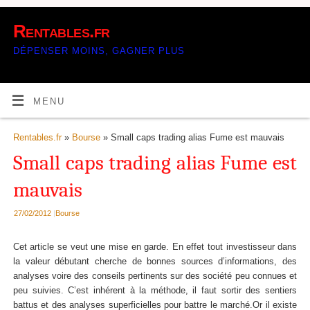
Rentables.fr
DÉPENSER MOINS, GAGNER PLUS
MENU
Rentables.fr
»
Bourse
» Small caps trading alias Fume est mauvais
Small caps trading alias Fume est
mauvais
27/02/2012
|
Bourse
Cet article se veut une mise en garde. En effet tout investisseur dans
la valeur débutant cherche de bonnes sources d’informations, des
analyses voire des conseils pertinents sur des société peu connues et
peu suivies. C’est inhérent à la méthode, il faut sortir des sentiers
battus et des analyses superficielles pour battre le marché.Or il existe