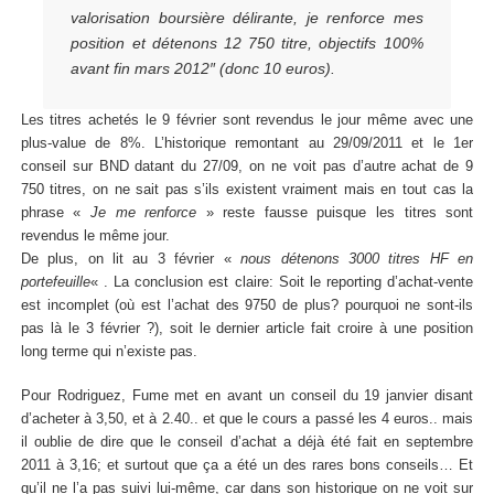
valorisation boursière délirante, je renforce mes
position et détenons 12 750 titre, objectifs 100%
avant fin mars 2012″
(donc 10 euros).
Les titres achetés le 9 février sont revendus le jour même avec une
plus-value de 8%. L’historique remontant au 29/09/2011 et le 1er
conseil sur BND datant du 27/09, on ne voit pas d’autre achat de 9
750 titres, on ne sait pas s’ils existent vraiment mais en tout cas la
phrase «
Je me renforce
» reste fausse puisque les titres sont
revendus le même jour.
De plus, on lit au 3 février «
nous détenons 3000 titres HF en
portefeuille
« . La conclusion est claire: Soit le reporting d’achat-vente
est incomplet (où est l’achat des 9750 de plus? pourquoi ne sont-ils
pas là le 3 février ?), soit le dernier article fait croire à une position
long terme qui n’existe pas.
Pour Rodriguez, Fume met en avant un conseil du 19 janvier disant
d’acheter à 3,50, et à 2.40.. et que le cours a passé les 4 euros.. mais
il oublie de dire que le conseil d’achat a déjà été fait en septembre
2011 à 3,16; et surtout que ça a été un des rares bons conseils… Et
qu’il ne l’a pas suivi lui-même, car dans son historique on ne voit sur