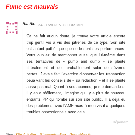
Fume est mauvais
Bla Blo
24/01/2013 À 11 H 02 MIN
Ca ne fait aucun doute, je trouve votre article encore
trop gentil vis à vis des pitreries de ce type. Son site
est autant pathétique que ne le sont ses performances.
Vous oubliez de mentionner aussi que lui-même dans
ses tentatives de « pump and dump » se plante
littéralement et doit probablement subir de sévères
pertes. J’avais fait l’exercice d’observer les transaction
peua vant les conseils de « sa rédaction » et il se plante
aussi pas mal. Quant à ses abonnés, je me demande si
il y en a rééllement, j’imagine qu’il y a plus de nouveau
entrants PP qui tombe sur son site public. Il a déjà eu
des problèmes avec l’AMF mais à mon vis il a quelques
troubles obsessionnels avec cela.
Répondre
Site à éviter : Signauxtrading - Rentables.fr