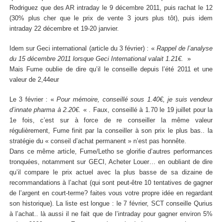
Rodriguez que des AR intraday le 9 décembre 2011, puis rachat le 12
(30% plus cher que le prix de vente 3 jours plus tôt), puis idem
intraday 22 décembre et 19-20 janvier.
Idem sur Geci international (article du 3 février) : «
Rappel de l’analyse
du 15 décembre 2011 lorsque Geci International valait 1.21€.
»
Mais Fume oublie de dire qu’il le conseille depuis l’été 2011 et une
valeur de 2,44eur
Le 3 février : «
Pour mémoire, conseillé sous 1.40€, je suis vendeur
d’innate pharma à 2.20€.
« . Faux, conseillé à 1.70 le 19 juillet pour la
1e fois, c’est sur à force de re conseiller la même valeur
régulièrement, Fume finit par la conseiller à son prix le plus bas.. la
stratégie du « conseil d’achat permanent » n’est pas honnête.
Dans ce même article, Fume/Letho se glorifie d’autres performances
tronquées, notamment sur GECI, Acheter Louer… en oubliant de dire
qu’il compare le prix actuel avec la plus basse de sa dizaine de
recommandations à l’achat (qui sont peut-être 10 tentatives de gagner
de l’argent en court-terme? faites vous votre propre idée en regardant
son historique). La liste est longue : le 7 février, SCT conseille Qurius
à l’achat.. là aussi il ne fait que de l’intraday pour gagner environ 5%