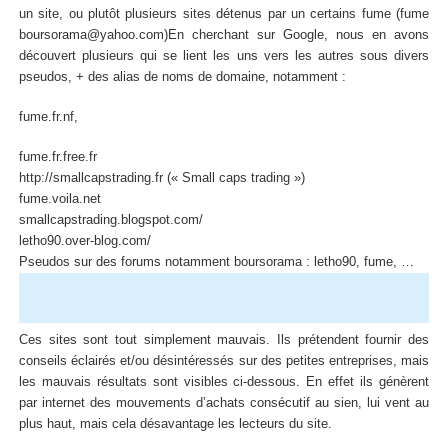
un site, ou plutôt plusieurs sites détenus par un certains fume (fume
boursorama@yahoo.com)En cherchant sur Google, nous en avons
découvert plusieurs qui se lient les uns vers les autres sous divers
pseudos, + des alias de noms de domaine, notamment :
fume.fr.nf,
fume.fr.free.fr
http://smallcapstrading.fr (« Small caps trading »)
fume.voila.net
smallcapstrading.blogspot.com/
letho90.over-blog.com/
Pseudos sur des forums notamment boursorama : letho90, fume, …
Ces sites sont tout simplement mauvais. Ils prétendent fournir des
conseils éclairés et/ou désintéressés sur des petites entreprises, mais
les mauvais résultats sont visibles ci-dessous. En effet ils génèrent
par internet des mouvements d’achats consécutif au sien, lui vent au
plus haut, mais cela désavantage les lecteurs du site.