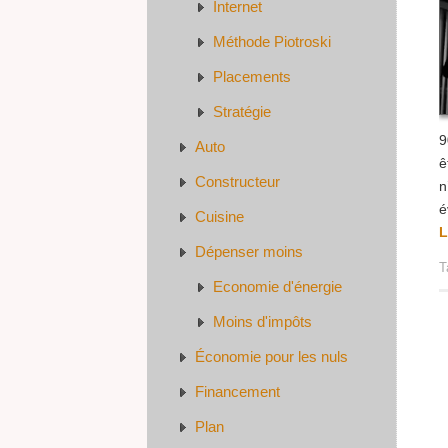
Internet
Méthode Piotroski
Placements
Stratégie
9
Auto
ê
Constructeur
n
é
Cuisine
L
Dépenser moins
T
Economie d'énergie
Moins d'impôts
Économie pour les nuls
Financement
Plan