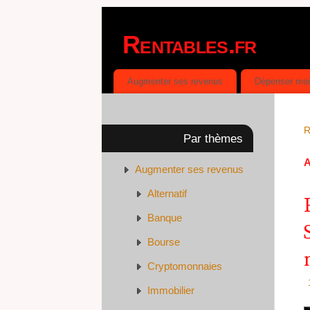
Rentables.fr
DÉPENSER MOINS, GAGNER PLUS
Augmenter ses revenus
Dépenser mo
R
Par thèmes
A
Augmenter ses revenus
Alternatif
Banque
Bourse
Cryptomonnaies
Immobilier