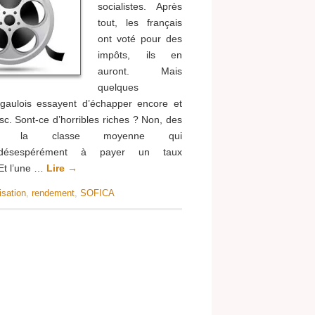
socialistes. Après
tout, les français
ont voté pour des
impôts, ils en
auront. Mais
quelques
s gaulois essayent d’échapper encore et
isc. Sont-ce d’horribles riches ? Non, des
 la classe moyenne qui
 désespérément à payer un taux
 Et l’une …
Lire
→
isation
,
rendement
,
SOFICA