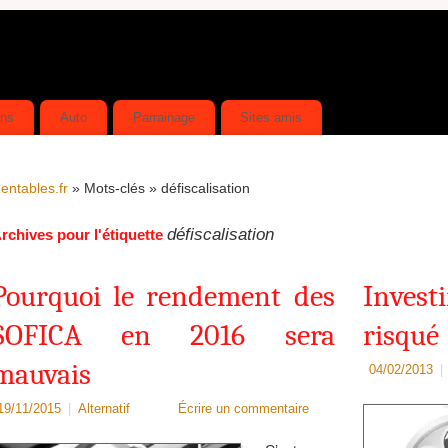
ins
Auto
Parrainage
Sites amis
entables.fr
» Mots-clés » défiscalisation
défiscalisation
rchives pour l'étiquette
Pourquoi le rendement des
Invest
SOFICA en 2016 sera
risqué
mauvais
04/02/2013
|
19/11/2015
|
Alternatif
Écrire un commentaire