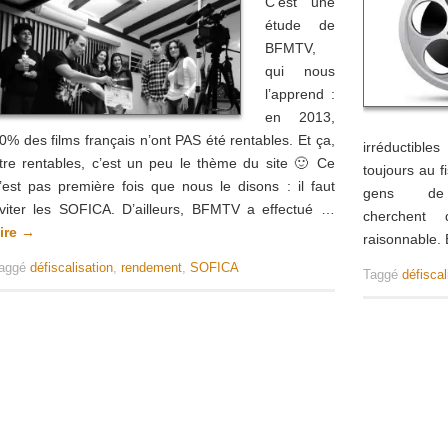
C’est une
étude de
BFMTV,
qui nous
l’apprend :
en 2013,
0% des films français n’ont PAS été rentables. Et ça,
irréductible
tre rentables, c’est un peu le thème du site 🙂 Ce
toujours au f
’est pas première fois que nous le disons : il faut
gens de
viter les SOFICA. D’ailleurs, BFMTV a effectué …
cherchent
ire
→
raisonnable.
aggé
défiscalisation
,
rendement
,
SOFICA
Taggé
défiscal