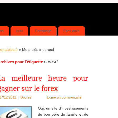
ins
Auto
Parrainage
Sites amis
entables.fr
» Mots-clés » eurusd
eurusd
rchives pour l'étiquette
La meilleure heure pour
gagner sur le forex
17/12/2012
|
Bourse
Écrire un commentaire
Oui, un site d’investissements
de bon père de famille et de