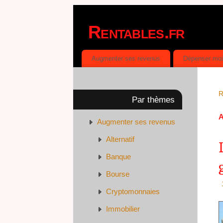
Rentables.fr
DÉPENSER MOINS, GAGNER PLUS
Augmenter ses revenus
Dépenser mo
R
Par thèmes
A
Augmenter ses revenus
Alternatif
Banque
Bourse
Cryptomonnaies
Immobilier