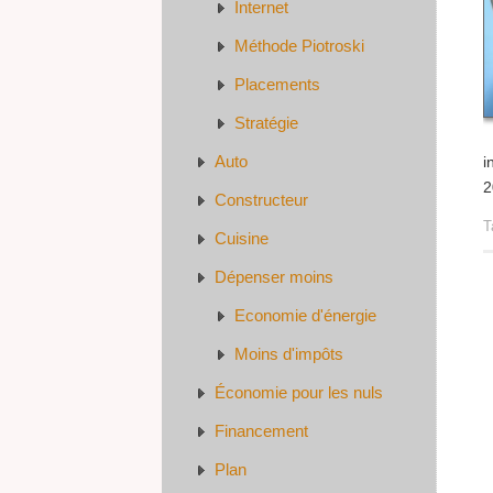
Internet
Méthode Piotroski
Placements
Stratégie
Auto
i
2
Constructeur
T
Cuisine
Dépenser moins
Economie d'énergie
Moins d'impôts
Économie pour les nuls
Financement
Plan