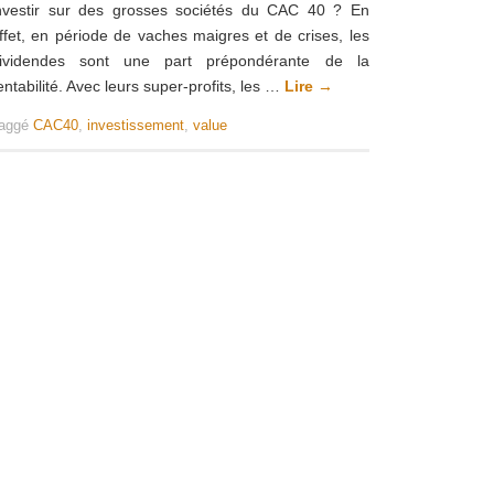
nvestir sur des grosses sociétés du CAC 40 ? En
ffet, en période de vaches maigres et de crises, les
ividendes sont une part prépondérante de la
entabilité. Avec leurs super-profits, les …
Lire
→
aggé
CAC40
,
investissement
,
value