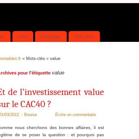
ins
Auto
Parrainage
Sites amis
entables.fr
» Mots-clés » value
value
rchives pour l'étiquette
Et de l’investissement value
sur le CAC40 ?
21/03/2012
|
Bourse
Écrire un commentaire
omme nous cherchons des bonnes affaires, il est
égitime de se poser la question : et pourquoi pas