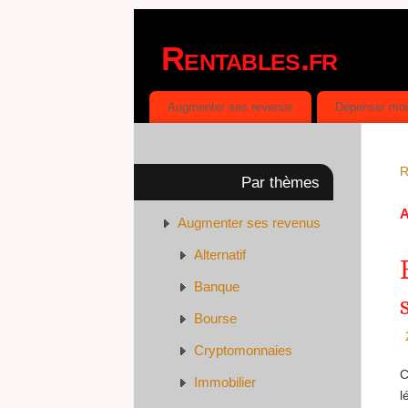
Rentables.fr
DÉPENSER MOINS, GAGNER PLUS
Augmenter ses revenus
Dépenser mo
R
Par thèmes
A
Augmenter ses revenus
Alternatif
Banque
Bourse
Cryptomonnaies
C
Immobilier
l