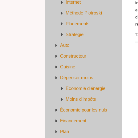
Internet
i
e
Méthode Piotroski
d
Placements
r
Stratégie
T
Auto
Constructeur
Cuisine
Dépenser moins
Economie d'énergie
Moins d'impôts
Économie pour les nuls
Financement
Plan