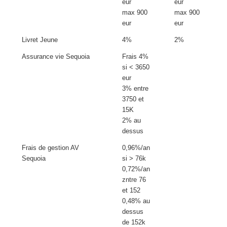
eur
eur
max 900
max 900
eur
eur
Livret Jeune
4%
2%
Assurance vie Sequoia
Frais 4%
si < 3650
eur
3% entre
3750 et
15K
2% au
dessus
Frais de gestion AV
0,96%/an
Sequoia
si > 76k
0,72%/an
zntre 76
et 152
0,48% au
dessus
de 152k