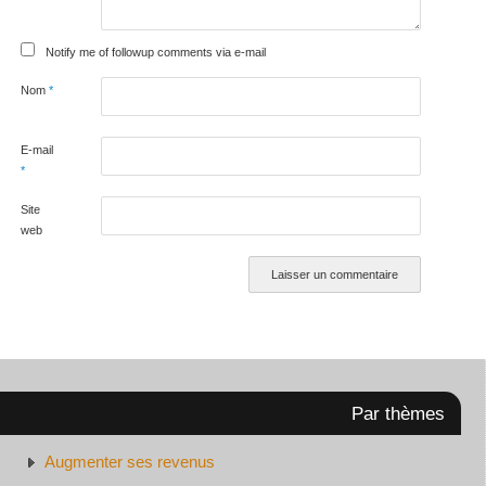
Notify me of followup comments via e-mail
Nom
*
E-mail
*
Site
web
Par thèmes
Augmenter ses revenus