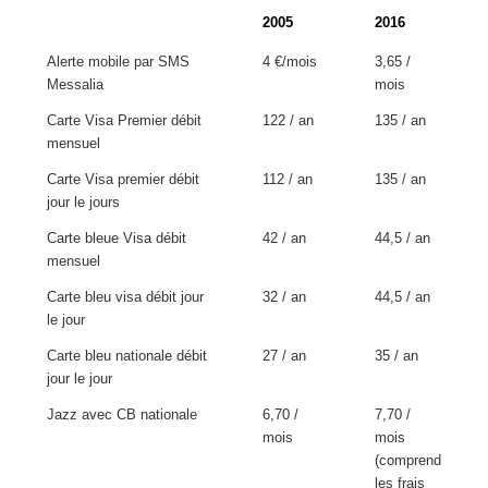
2005
2016
Alerte mobile par SMS
4 €/mois
3,65 /
Messalia
mois
Carte Visa Premier débit
122 / an
135 / an
mensuel
Carte Visa premier débit
112 / an
135 / an
jour le jours
Carte bleue Visa débit
42 / an
44,5 / an
mensuel
Carte bleu visa débit jour
32 / an
44,5 / an
le jour
Carte bleu nationale débit
27 / an
35 / an
jour le jour
Jazz avec CB nationale
6,70 /
7,70 /
mois
mois
(comprend
les frais