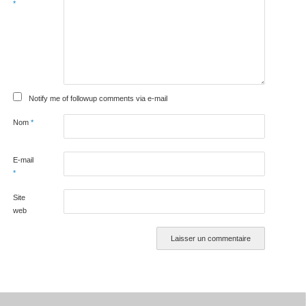
*
Notify me of followup comments via e-mail
Nom
*
E-mail
*
Site
web