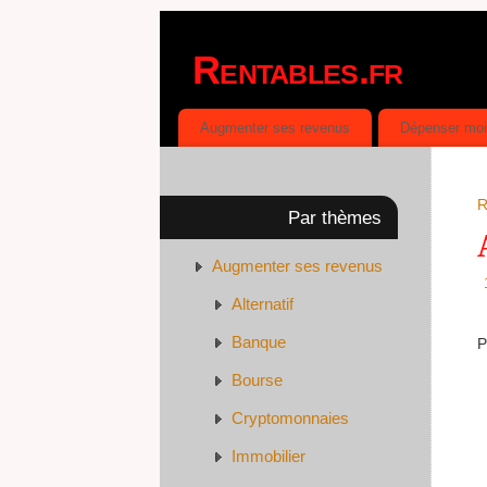
Rentables.fr
DÉPENSER MOINS, GAGNER PLUS
Augmenter ses revenus
Dépenser mo
R
Par thèmes
Augmenter ses revenus
Alternatif
Banque
P
Bourse
Cryptomonnaies
Immobilier