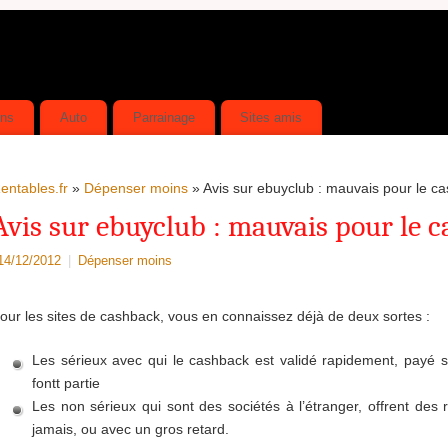
ins
Auto
Parrainage
Sites amis
entables.fr
»
Dépenser moins
» Avis sur ebuyclub : mauvais pour le c
Avis sur ebuyclub : mauvais pour le 
14/12/2012
|
Dépenser moins
our les sites de cashback, vous en connaissez déjà de deux sortes :
Les sérieux avec qui le cashback est validé rapidement, payé s
fontt partie
Les non sérieux qui sont des sociétés à l’étranger, offrent des
jamais, ou avec un gros retard.