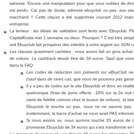
adresse. Encore une manipulation pour que vous oubliez de donn
est perdu. Car pas de doute, adresse ebuyclub ou pas, eux sav
marchand !!
Cette clause a été supprimée courant 2012 mais ell
entreprise
La lenteur : les délais de validation sont lents avec Ebuyclub. P
CapitalKoala met 1 semaine ou deux. Pourquoi ? C’est très simple,
soit Ebuyclub fait prospérer des intérêts à votre argent sur SON 
Les clauses quasiment cachées : nous avons fait un gros achat 
de voiture. Le cashback devait être de 34 euros. Sauf que comm
dans la FAQ
Les codes de réduction non présents sur eBuyClub ne
(sauf dans de rares cas, que nous ne pouvons pas garant
Il y a peu de codes sur le site Ebuyclub et donc en réali
quelconque (frais de ports offerts, -10% sur la 2e nuit 
carte de fidélité comme chez le loueur de voiture), et b
Ebuyclub le touche ou pas, nous ne ne savons pas, m
évidemment, la barre d’achat ne nous avait PAS informés
Si nous avions su, nous aurions touché 20 euros de c
promesse Ebuyclub de 34 euros qui s’est transformé en 0