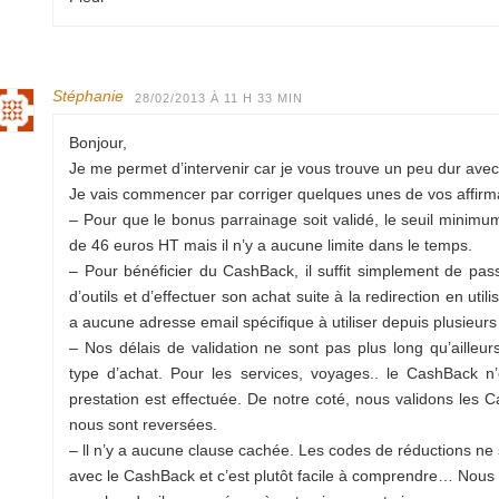
Stéphanie
28/02/2013 À 11 H 33 MIN
Bonjour,
Je me permet d’intervenir car je vous trouve un peu dur ave
Je vais commencer par corriger quelques unes de vos affirma
– Pour que le bonus parrainage soit validé, le seuil minimum 
de 46 euros HT mais il n’y a aucune limite dans le temps.
– Pour bénéficier du CashBack, il suffit simplement de passe
d’outils et d’effectuer son achat suite à la redirection en util
a aucune adresse email spécifique à utiliser depuis plusieurs
– Nos délais de validation ne sont pas plus long qu’ailleu
type d’achat. Pour les services, voyages.. le CashBack n
prestation est effectuée. De notre coté, nous validons les
nous sont reversées.
– ll n’y a aucune clause cachée. Les codes de réductions ne
avec le CashBack et c’est plutôt facile à comprendre… Nous