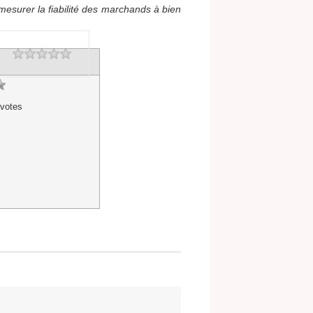
mesurer la fiabilité des marchands à bien
Rating
1 star
2 stars
3 stars
4 stars
5 stars
votes