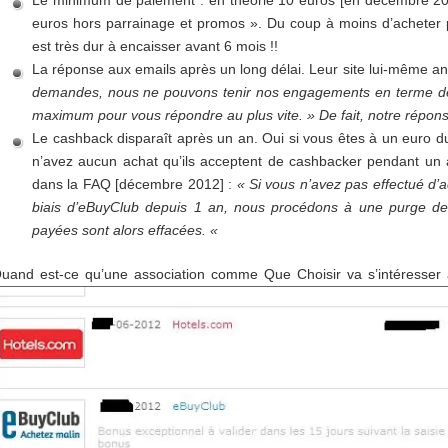
Le minimum de paiement : en théorie 10 euros [en décembre 2012] 
euros hors parrainage et promos ». Du coup à moins d’acheter 
est très dur à encaisser avant 6 mois !!
La réponse aux emails après un long délai. Leur site lui-même a
demandes, nous ne pouvons tenir nos engagements en terme de d
maximum pour vous répondre au plus vite. » De fait, notre répons
Le cashback disparaît après un an. Oui si vous êtes à un euro 
n’avez aucun achat qu’ils acceptent de cashbacker pendant un a
dans la FAQ [décembre 2012] :
« Si vous n’avez pas effectué d’a
biais d’eBuyClub depuis 1 an, nous procédons à une purge de
payées sont alors effacées. «
uand est-ce qu’une association comme Que Choisir va s’intéresser 