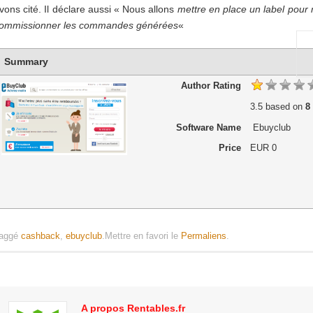
vons cité. Il déclare aussi « Nous allons
mettre en place un label pour 
ommissionner les commandes générées
«
Summary
Author Rating
3.5
based on
8
Software Name
Ebuyclub
Price
EUR
0
aggé
cashback
,
ebuyclub
.
Mettre en favori le
Permaliens
.
A propos Rentables.fr