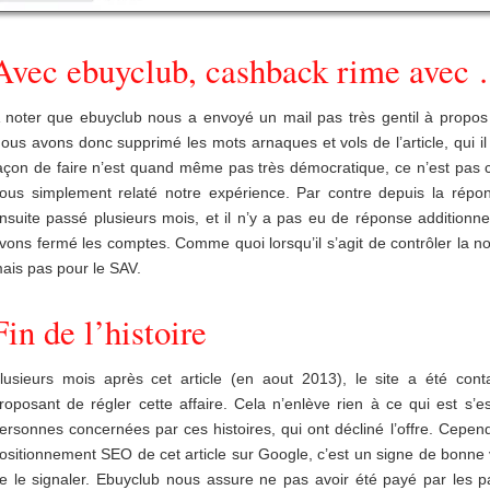
Avec ebuyclub, cashback rime avec 
 noter que ebuyclub nous a envoyé un mail pas très gentil à propos d
ous avons donc supprimé les mots arnaques et vols de l’article, qui il 
açon de faire n’est quand même pas très démocratique, ce n’est pas 
ous simplement relaté notre expérience. Par contre depuis la répons
nsuite passé plusieurs mois, et il n’y a pas eu de réponse additionne
vons fermé les comptes. Comme quoi lorsqu’il s’agit de contrôler la not
ais pas pour le SAV.
Fin de l’histoire
lusieurs mois après cet article (en aout 2013), le site a été cont
roposant de régler cette affaire. Cela n’enlève rien à ce qui est 
ersonnes concernées par ces histoires, qui ont décliné l’offre. Cep
ositionnement SEO de cet article sur Google, c’est un signe de bonne
e le signaler. Ebuyclub nous assure ne pas avoir été payé par les 