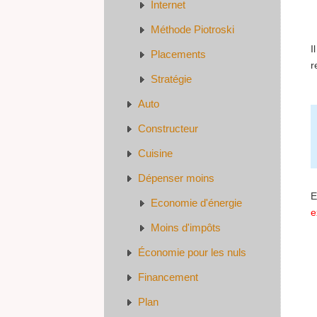
Internet
Méthode Piotroski
I
Placements
r
Stratégie
Auto
Constructeur
Cuisine
Dépenser moins
E
Economie d'énergie
e
Moins d'impôts
Économie pour les nuls
Financement
Plan