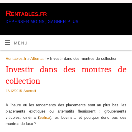
Rentables.fr
DÉPENSER MOINS, GAGNER PLUS
MENU
Rentables.fr
»
Alternatif
» Investir dans des montres de collection
Investir dans des montres de
collection
13/12/2015
|
Alternatif
A l’heure où les rendements des placements sont au plus bas, les
placements exotiques ou alternatifs fleurissent : groupements
viticoles, cinéma (
Sofica
), or, bovins… et pourquoi donc pas des
montres de luxe ?