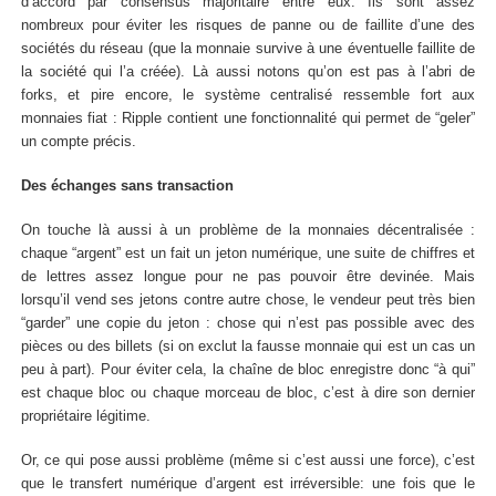
d’accord par consensus majoritaire entre eux. Ils sont assez
nombreux pour éviter les risques de panne ou de faillite d’une des
sociétés du réseau (que la monnaie survive à une éventuelle faillite de
la société qui l’a créée). Là aussi notons qu’on est pas à l’abri de
forks, et pire encore, le système centralisé ressemble fort aux
monnaies fiat : Ripple contient une fonctionnalité qui permet de “geler”
un compte précis.
Des échanges sans transaction
On touche là aussi à un problème de la monnaies décentralisée :
chaque “argent” est un fait un jeton numérique, une suite de chiffres et
de lettres assez longue pour ne pas pouvoir être devinée. Mais
lorsqu’il vend ses jetons contre autre chose, le vendeur peut très bien
“garder” une copie du jeton : chose qui n’est pas possible avec des
pièces ou des billets (si on exclut la fausse monnaie qui est un cas un
peu à part). Pour éviter cela, la chaîne de bloc enregistre donc “à qui”
est chaque bloc ou chaque morceau de bloc, c’est à dire son dernier
propriétaire légitime.
Or, ce qui pose aussi problème (même si c’est aussi une force), c’est
que le transfert numérique d’argent est irréversible: une fois que le