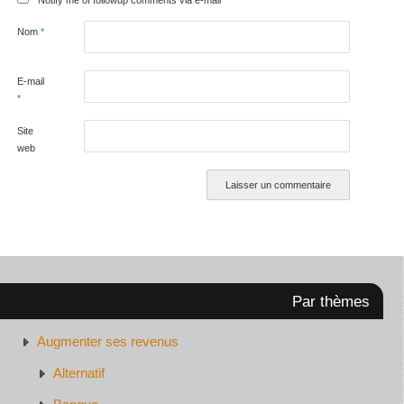
Notify me of followup comments via e-mail
Nom
*
E-mail
*
Site
web
Par thèmes
Augmenter ses revenus
Alternatif