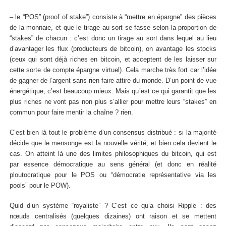
– le “POS” (proof of stake”) consiste à “mettre en épargne” des pièces
de la monnaie, et que le tirage au sort se fasse selon la proportion de
“stakes” de chacun : c’est donc un tirage au sort dans lequel au lieu
d’avantager les flux (producteurs de bitcoin), on avantage les stocks
(ceux qui sont déjà riches en bitcoin, et acceptent de les laisser sur
cette sorte de compte épargne virtuel). Cela marche très fort car l’idée
de gagner de l’argent sans rien faire attire du monde. D’un point de vue
énergétique, c’est beaucoup mieux. Mais qu’est ce qui garantit que les
plus riches ne vont pas non plus s’allier pour mettre leurs “stakes” en
commun pour faire mentir la chaîne ? rien.
C’est bien là tout le problème d’un consensus distribué : si la majorité
décide que le mensonge est la nouvelle vérité, et bien cela devient le
cas. On atteint là une des limites philosophiques du bitcoin, qui est
par essence démocratique au sens général (et donc en réalité
ploutocratique pour le POS ou “démocratie représentative via les
pools” pour le POW).
Quid d’un système “royaliste” ? C’est ce qu’a choisi Ripple : des
nœuds centralisés (quelques dizaines) ont raison et se mettent