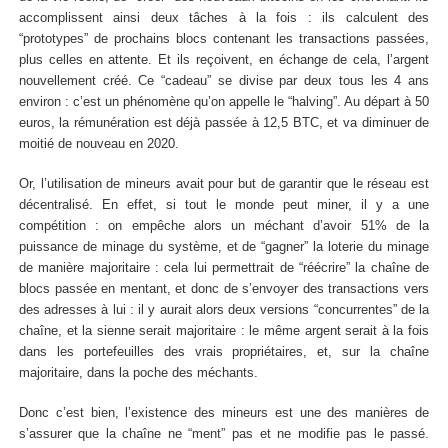
accomplissent ainsi deux tâches à la fois : ils calculent des
“prototypes” de prochains blocs contenant les transactions passées,
plus celles en attente. Et ils reçoivent, en échange de cela, l’argent
nouvellement créé. Ce “cadeau” se divise par deux tous les 4 ans
environ : c’est un phénomène qu’on appelle le “halving”. Au départ à 50
euros, la rémunération est déjà passée à 12,5 BTC, et va diminuer de
moitié de nouveau en 2020.
Or, l’utilisation de mineurs avait pour but de garantir que le réseau est
décentralisé. En effet, si tout le monde peut miner, il y a une
compétition : on empêche alors un méchant d’avoir 51% de la
puissance de minage du système, et de “gagner” la loterie du minage
de manière majoritaire : cela lui permettrait de “réécrire” la chaîne de
blocs passée en mentant, et donc de s’envoyer des transactions vers
des adresses à lui : il y aurait alors deux versions “concurrentes” de la
chaîne, et la sienne serait majoritaire : le même argent serait à la fois
dans les portefeuilles des vrais propriétaires, et, sur la chaîne
majoritaire, dans la poche des méchants.
Donc c’est bien, l’existence des mineurs est une des manières de
s’assurer que la chaîne ne “ment” pas et ne modifie pas le passé.