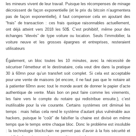
les mineurs vivent de leur travail. Puisque les récompenses de minage
décroissent de façon exponentielle (et le prix du bitcoin n’augmentera
pas de façon exponentielle), il faut compenser cela en ajoutant des
“frais” de transaction : ces frais quoique raisonnables actuellement,
ont déjà atteint vers 2018 les 50$. C’est prohibitif, même pour des
échanges “élevés” de type voiture ou location. Seuls l’immobilier, la
voiture neuve et les grosses épargnes et entreprises, resteraient
utilisateurs
Également, un bloc toutes les 10 minutes, avec la nécessité de
sécuriser l’émetteur et le destinataire, cela veut dire dans la pratique
30 à 60mn pour qu’un transfert soit complet. Si cela est acceptable
pour une vente de maisons (et encore, il ne faut pas que le notaire ait
à patienter 60mn avec tout le monde avant de donner le papier d’acte
authentique de vente. Mais bon on peut faire comme les virements,
les faire vers le compte du notaire qui redistribue ensuite.), c’est
inutilisable pour la vie courante. Certains systèmes ont diminué les
temps : mais hélas cela rend le système d’autant plus vulnérable aux
hackers, puisque le “coût” de falsifier la chaine est divisé en même
temps que le temps entre chaque bloc. Donc le problème est insoluble
: la technologie blockchain ne permet pas d’avoir à la fois sécurité et