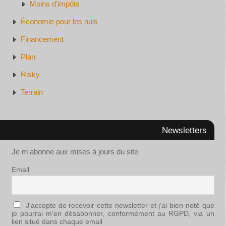
Moins d'impôts
Économie pour les nuls
Financement
Plan
Risky
Terrain
Newsletters
Je m'abonne aux mises à jours du site
Email
J'accepte de recevoir cette newsletter et j'ai bien noté que
je pourrai m'en désabonner, conformément au RGPD, via un
lien situé dans chaque email