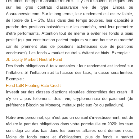
Les fonds de type « absolute return » : il y en a souvent quelques uns
sur les gros contrats d’assurance vie de type Linxea ou
Assurancevie.com; Sur le long terme, leur rendement est assez faible,
de l’ordre de 1 – 2%. Mais dans des temps troublés, leur capacité à
prendre des positions baissières sur les marchés, peut leur permettre
d’être performants. Attention tout de même à éviter les fonds à biais
positif (qui par construction parient toujours sur une hausse du marché
car ils prennent plus de positions acheteuses que de positions
vendeuses). Les fonds « market neutral » évitent ce biais. Exemple :
JL Equity Markert Neutral Fund
Des fonds obligations à taux variables : leur rendement est indexé sur
l’inflation. SI l’inflation suit la hausse des taux, la casse sera limitée.
Exemple :
Fond EdR Floating Rate Credit
Investir sur des classes d’actions réputées décorrélées des crash : il
n’y en a pas tellement. Bois, vin, cryptomonnaie de paiement (de
préférence Bitcoin ou Monero), métaux précieux (or ou palladium).
Notre avis personnel, qui n’est pas un conseil d’investissement, est de
réduire la part des obligations dans votre portefeuille en 2020: les taux
sont déjà au plus bas donc les bonnes affaires sont derrière nous.
Moins de fonds euros et d’obligations, plus de fonds « market