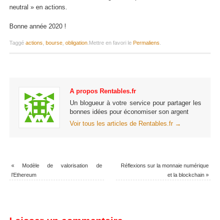
neutral » en actions.
Bonne année 2020 !
Taggé
actions
,
bourse
,
obligation
.
Mettre en favori le
Permaliens
.
A propos Rentables.fr
Un blogueur à votre service pour partager les
bonnes idées pour économiser son argent
Voir tous les articles de Rentables.fr
→
«
Modèle de valorisation de
Réflexions sur la monnaie numérique
l’Ethereum
et la blockchain
»