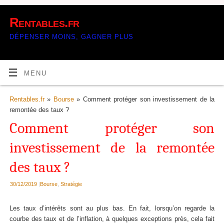
Rentables.fr
DÉPENSER MOINS, GAGNER PLUS
MENU
Rentables.fr
»
Bourse
» Comment protéger son investissement de la
remontée des taux ?
Comment protéger son
investissement de la remontée
des taux ?
30/12/2019
|
Bourse
,
Stratégie
Les taux d’intérêts sont au plus bas. En fait, lorsqu’on regarde la
courbe des taux et de l’inflation, à quelques exceptions près, cela fait